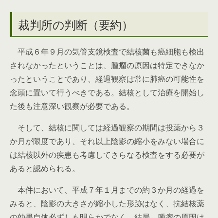
裁判所の判断（要約）
平成６年９月の気管支鏡検査で結核菌も癌細胞も検出
されなかったということは、腫瘤の原因は特定できなか
ったということであり、経過観察は常に肺癌の可能性を
念頭に置いて行うべきである。結核として治療を開始し
た後も注意深い観察が必要である。
そして、結核に関しては経過観察の期間は投薬から３
か月が限度であり、それ以上陰影の縮小をみない場合に
は結核以外の疾患も考慮してさらなる検査をする必要が
あると認められる。
本件において、平成７年１月までの約３か月の経過を
みると、陰影の大きさが縮小した形跡はなく、抗結核薬
の効果自体必ずしも明らかでなく、結局、腫瘤の原因は